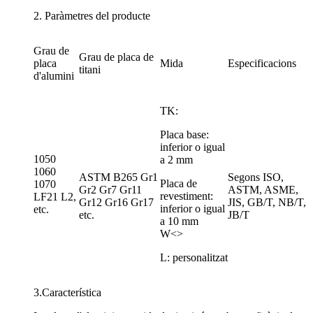
2. Paràmetres del producte
Grau de
Grau de placa de
placa
Mida
Especificacions
titani
d'alumini
TK:
Placa base:
inferior o igual
1050
a 2 mm
1060
ASTM B265 Gr1
Segons ISO,
Placa de
1070
Gr2 Gr7 Gr11
ASTM, ASME,
revestiment:
LF21 L2,
Gr12 Gr16 Gr17
JIS, GB/T, NB/T,
inferior o igual
etc.
etc.
JB/T
a 10 mm
W<>
L: personalitzat
3.Característica