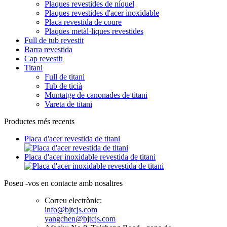
Plaques revestides de níquel
Plaques revestides d'acer inoxidable
Placa revestida de coure
Plaques metàl·liques revestides
Full de tub revestit
Barra revestida
Cap revestit
Titani
Full de titani
Tub de ticià
Muntatge de canonades de titani
Vareta de titani
Productes més recents
Placa d'acer revestida de titani
Placa d'acer inoxidable revestida de titani
Poseu -vos en contacte amb nosaltres
Correu electrònic:
info@bjtcjs.com
yangchen@bjtcjs.com