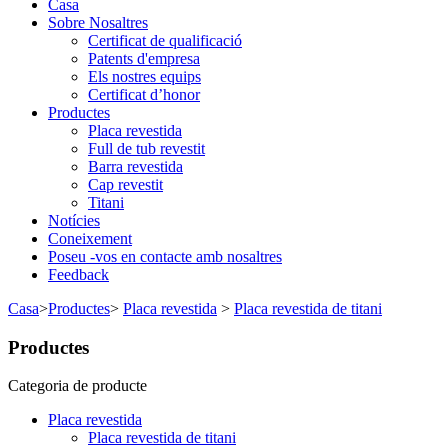
Casa
Sobre Nosaltres
Certificat de qualificació
Patents d'empresa
Els nostres equips
Certificat d’honor
Productes
Placa revestida
Full de tub revestit
Barra revestida
Cap revestit
Titani
Notícies
Coneixement
Poseu -vos en contacte amb nosaltres
Feedback
Casa
>
Productes
>
Placa revestida
>
Placa revestida de titani
Productes
Categoria de producte
Placa revestida
Placa revestida de titani