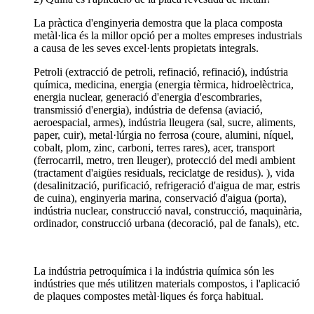
La pràctica d'enginyeria demostra que la placa composta
metàl·lica és la millor opció per a moltes empreses industrials
a causa de les seves excel·lents propietats integrals.
Petroli (extracció de petroli, refinació, refinació), indústria
química, medicina, energia (energia tèrmica, hidroelèctrica,
energia nuclear, generació d'energia d'escombraries,
transmissió d'energia), indústria de defensa (aviació,
aeroespacial, armes), indústria lleugera (sal, sucre, aliments,
paper, cuir), metal·lúrgia no ferrosa (coure, alumini, níquel,
cobalt, plom, zinc, carboni, terres rares), acer, transport
(ferrocarril, metro, tren lleuger), protecció del medi ambient
(tractament d'aigües residuals, reciclatge de residus). ), vida
(desalinització, purificació, refrigeració d'aigua de mar, estris
de cuina), enginyeria marina, conservació d'aigua (porta),
indústria nuclear, construcció naval, construcció, maquinària,
ordinador, construcció urbana (decoració, pal de fanals), etc.
La indústria petroquímica i la indústria química són les
indústries que més utilitzen materials compostos, i l'aplicació
de plaques compostes metàl·liques és força habitual.