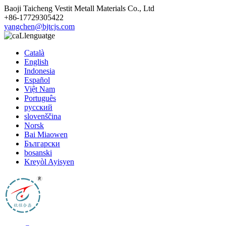
Baoji Taicheng Vestit Metall Materials Co., Ltd
+86-17729305422
yangchen@bjtcjs.com
Llenguatge
Català
English
Indonesia
Español
Việt Nam
Português
русский
slovenščina
Norsk
Bai Miaowen
Български
bosanski
Kreyòl Ayisyen