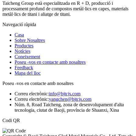
Taicheng Group està especialitzada en R + D, producció i
processament profund de compostos metàl·lics en capes, materials
metàl·lics de titani i aliatge de titani.
Navegació ràpida
Casa
Sobre Nosaltres
Productes
Notícies
Coneixement
Poseu -vos en contacte amb nosaltres
Feedback
Mapa del lloc
Poseu -vos en contacte amb nosaltres
Correu electrònic:
info@bjtcjs.com
Correu electrònic:
yangchen@bjtcjs.com
Núm. 8, Road Taicheng, zona de desenvolupament d'alta
tecnologia, ciutat de Baoji, província de Shaanxi, Xina
Codi QR